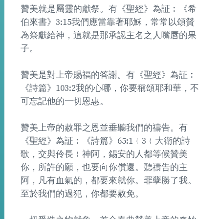
贊美就是屬靈的獻祭。有《聖經》為証︰《希
伯來書》3:15我們應當靠著耶穌，常常以頌贊
為祭獻給神，這就是那承認主名之人嘴唇的果
子。
贊美是對上帝賜福的答謝。有《聖經》為証︰
《詩篇》103:2我的心哪，你要稱頌耶和華，不
可忘記他的一切恩惠。
贊美上帝的赦罪之恩並垂聽我們的禱告。有
《聖經》為証︰《詩篇》65:1﹛3﹛大衛的詩
歌，交與伶長﹛神阿，錫安的人都等候贊美
你，所許的願，也要向你償還。聽禱告的主
阿，凡有血氣的，都要來就你。罪孽勝了我。
至於我們的過犯，你都要赦免。