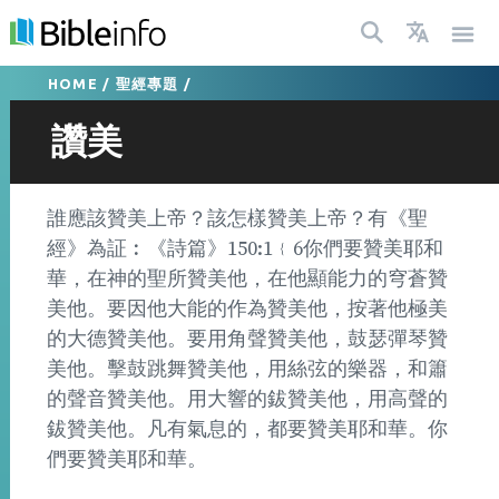
HOME
/
聖經專題
/
讚美
誰應該贊美上帝？該怎樣贊美上帝？有《聖
經》為証︰《詩篇》150:1﹛6你們要贊美耶和
華，在神的聖所贊美他，在他顯能力的穹蒼贊
美他。要因他大能的作為贊美他，按著他極美
的大德贊美他。要用角聲贊美他，鼓瑟彈琴贊
美他。擊鼓跳舞贊美他，用絲弦的樂器，和簫
的聲音贊美他。用大響的鈸贊美他，用高聲的
鈸贊美他。凡有氣息的，都要贊美耶和華。你
們要贊美耶和華。