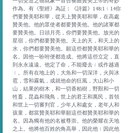
一切受造之物就象一首合奏曲贊美上帝的奇妙
作為。有《聖經》為証︰《詩篇》148:1﹛14你
們要贊美耶和華，從天上贊美耶和華，在高處
贊美他。他的眾使者都要贊美他。他的諸軍都
要贊美他。日頭月亮，你們要贊美他。放光的
星宿，你們都要贊美他。天上的天，和天上的
水，你們都要贊美他。願這些都贊美耶和華的
名。因他一吩咐便都造成。他將這些立定，直
到永永遠遠。他定了命，不能廢去﹛或作越過
﹛。所有在地上的，大魚和一切深洋，火與冰
雹，雪和霧氣，成就他命的狂風，大山和小
山，結果的樹木，和一切香柏樹，野獸和一切
牲畜，昆蟲和飛鳥，世上的君王和萬民，首領
和世上一切審判官，少年人和處女，老年人和
孩童，都當贊美耶和華願這些都贊美耶和華的
名。因為獨有他的名被尊崇。他的榮耀在天地
之上。他將他百姓的角高舉，因此他﹛因此他