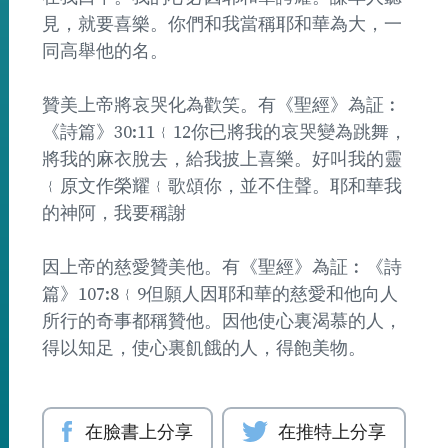
見，就要喜樂。你們和我當稱耶和華為大，一
同高舉他的名。
贊美上帝將哀哭化為歡笑。有《聖經》為証︰
《詩篇》30:11﹛12你已將我的哀哭變為跳舞，
將我的麻衣脫去，給我披上喜樂。好叫我的靈
﹛原文作榮耀﹛歌頌你，並不住聲。耶和華我
的神阿，我要稱謝
因上帝的慈愛贊美他。有《聖經》為証︰《詩
篇》107:8﹛9但願人因耶和華的慈愛和他向人
所行的奇事都稱贊他。因他使心裏渴慕的人，
得以知足，使心裏飢餓的人，得飽美物。
在臉書上分享
在推特上分享