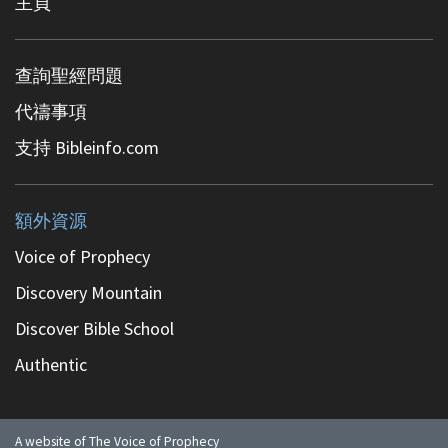
主頁
查詢聖經問題
代禱事項
支持 Bibleinfo.com
額外資源
Voice of Prophecy
Discovery Mountain
Discover Bible School
Authentic
A website of The Voice of Prophecy