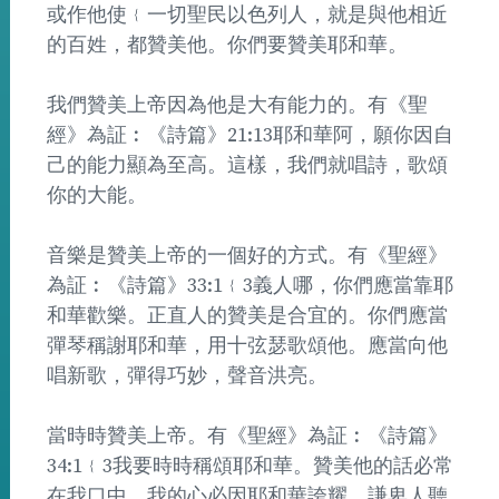
或作他使﹛一切聖民以色列人，就是與他相近
的百姓，都贊美他。你們要贊美耶和華。
我們贊美上帝因為他是大有能力的。有《聖
經》為証︰《詩篇》21:13耶和華阿，願你因自
己的能力顯為至高。這樣，我們就唱詩，歌頌
你的大能。
音樂是贊美上帝的一個好的方式。有《聖經》
為証︰《詩篇》33:1﹛3義人哪，你們應當靠耶
和華歡樂。正直人的贊美是合宜的。你們應當
彈琴稱謝耶和華，用十弦瑟歌頌他。應當向他
唱新歌，彈得巧妙，聲音洪亮。
當時時贊美上帝。有《聖經》為証︰《詩篇》
34:1﹛3我要時時稱頌耶和華。贊美他的話必常
在我口中。我的心必因耶和華誇耀。謙卑人聽