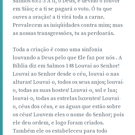
Salmos 65:1-3 A ti, ó Deus, é devido o louvor
em Sião; e a ti se pagará o voto. Ó tu que
ouves a oração! a ti virá toda a carne.
Prevalecem as iniqüidades contra mim; mas
as nossas transgressões, tu as perdoarás.
Toda a criação é como uma sinfonia
louvando a Deus pelo que Ele faz por nós . A
Bíblia diz em Salmos 148 Louvai ao Senhor!
Louvai ao Senhor desde o céu, louvai-o nas
alturas! Louvai-o, todos os seus anjos; louvai-
o, todas as suas hostes! Louvai-o, sol e lua;
louvai-o, todas as estrelas luzentes! Louvai-
o, céus dos céus, e as águas que estão sobre
os céus! Louvem eles o nome do Senhor; pois
ele deu ordem, e logo foram criados.
Também ele os estabeleceu para todo