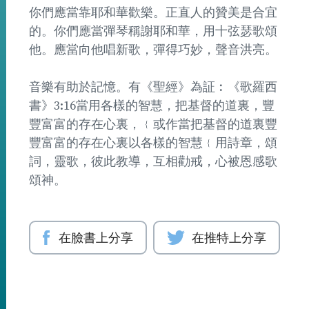
你們應當靠耶和華歡樂。正直人的贊美是合宜
的。你們應當彈琴稱謝耶和華，用十弦瑟歌頌
他。應當向他唱新歌，彈得巧妙，聲音洪亮。
音樂有助於記憶。有《聖經》為証︰《歌羅西
書》3:16當用各樣的智慧，把基督的道裏，豐
豐富富的存在心裏，﹛或作當把基督的道裏豐
豐富富的存在心裏以各樣的智慧﹛用詩章，頌
詞，靈歌，彼此教導，互相勸戒，心被恩感歌
頌神。
在臉書上分享
在推特上分享