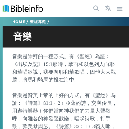
HOME
/
聖經專題
/
音樂
音樂是崇拜的一種形式。有《聖經》為証︰
《出埃及記》15:1那時，摩西和以色列人向耶
和華唱歌說，我要向耶和華歌唱，因他大大戰
勝，將馬和騎馬的投在海中。
音樂是贊美上帝的上好的方式。有《聖經》為
証︰《詩篇》81:1﹛2﹛亞薩的詩，交與伶長，
用迦特樂器﹛你們當向神我們的力量大聲歡
呼，向雅各的神發聲歡樂，唱起詩歌，打手
鼓，彈美琴與瑟。《詩篇》33︰1﹛3義人哪，