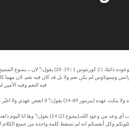
يحافظ الله على وعوده دائمًا. ( 2 كورنثوس 1 : 19- 20) يقول
انس وتيموثاوس لم يكن نعم ولا بل قد كان فيه نعم. لان مهما كا
فيه النعم وفيه الآمين ل
ر 89: 34) يقول:" لا انقض عهدي ولا اغيّر ما خرج من شفتيّ."
لم يفشل ولم يخب أي وعد من وعود الله.(يشوع 23: 14) ي
لوبكم وكل أنفسكم انه لم تسقط كلمة واحدة من جميع الكلام ال