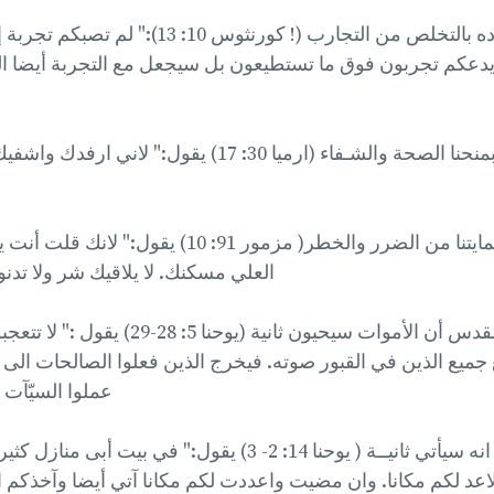
كما وعد الله أولاده بالتخلص من التجارب (! كورنثو
 يدعكم تجربون فوق ما تستطيعون بل سيجعل مع التجربة أيضا ال
كما وعدنا الله بمنحنا الصحة والشـفاء (ارميا 30: 17) يق
كما وعدنا الله بحمايتنا من الضرر والخطر( مزمور 91: 
العلي مسكنك. لا يلاقيك شر ولا تدن
كما وعد الكتاب المقدس أن الأموات سيحيون ثانية 
ميع الذين في القبور صوته. فيخرج الذين فعلوا الصالحات الى قي
عملوا السيّآت ا
كمل وعد يسوع انه سيأتي ثانيــة ( يوحنا 14: 2- 3) يقول:" في 
اعد لكم مكانا. وان مضيت واعددت لكم مكانا آتي أيضا وآخذكم 