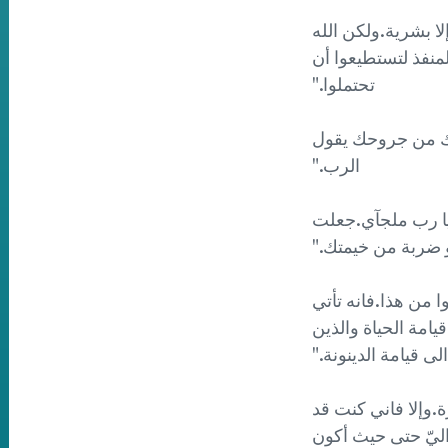
س 10: 13):" لم تصبكم تجربة إلا بشرية.ولكن الله
منفذ لتستطيعوا أن
تحتملوا."
ول:" لاني ارفدك واشفيك من جروحك يقول
الرب."
10) يقول:" لانك قلت أنت يا رب ملجآي.جعلت
و ضربة من خيمتك."
(يوحنا 5: 28-29) يقول :" لا تتعجبوا من هذا.فانه تأتي
امة الحياة والذين
لى قيامة الدينونة."
بيت أبى منازل كثيرة.وإلا فاني كنت قد
اليّ حتى حيث أكون