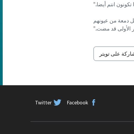
ا تكونون انتم أيضا."
4 )يقول:" وسيمسح الله كل دمعة من عيونهم
ور الأولى قد مضت."
اركة على تويتر
Twitter
Facebook