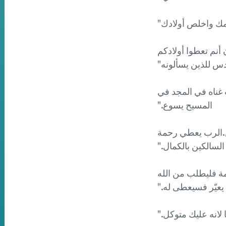
نتم أشرار تعرفون أنم تعطوا أولادكم
دس للذين يسألونه"
احتياجكم بحسب غناه في المجد في
المسيح يسوع."
ب الله شمس ومجن.الرب يعطي رحمة
السالكين بالكمال."
ان أحد تعوزه حكمة فليطلب من الله
يعيّر فسيعطى له."