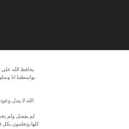
بواسطتنا انا وسلو
الله لا يبدل وعوده ولا ينكث عهده (مزمو
كلها.وتعلمون بكل ق