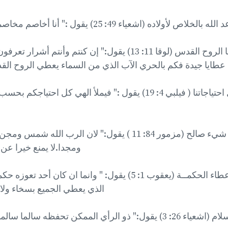
الخلاص لأولاده (اشعياء 49: 25) يقول :" أنا أخاصم مخاصمك واخلص أولادك"
كما وعدنا الله بمنحنا الروح القدس (لوقا 11: 13) يقول:" إن كنتم وأ
عطايا جيدة فكم بالحري الآب الذي من السماء يعطي الروح الق
الله يزودنا كل احتياجاتنا ( فيلبي 4: 19) يقول :" فيملأ الهي كل 
الله لا يمنع عنا أي شيء صالح (مزمور 84: 11 ) يقول:" لان الر
ومجدا.لا يمنع خيرا عن 
كما وعدنا الله بإعطاء الحكمــة (يعقوب 1: 5) يقول: " وانما ان ك
الذي يعطي الجميع بسخاء ولا 
لممكن تحفظه سالما سالما لانه عليك متوكل."