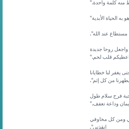
منه كلمة واحدة."
:" واعطيكم قلبا جديدا واجعل روحا جديدة
اعطيكم قلب لحم."
ن وعادل حتى يغفر لنا خطايانا
طهرنا من كل إثم".
واما ثمر الروح فهو محبة فرح سلام طول
يمان وداعة تعفف."
ى الرب فاستجاب لي ومن كل مخاوفي
انقذني".