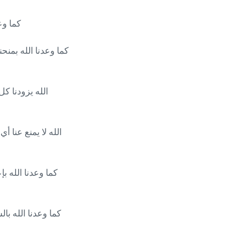
كما وعد الله ب
كما وعدنا الله بالسلام (اشعياء 26: 3) يقول:" ذو الرأي ا