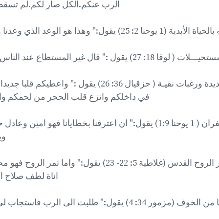
الرب عنكم.الكل صار لكم.لم تسقط 
 2: 25) يقول:" وهذا هو الوعد الذي وعدنا هو به الحياة الأبدية"
1: 27) يقول :" قال غير المستطاع عند الناس مستطاع عند الله".
وعدنا الله بقلوب جديدة ورغبات نقيـة ( حزقيال 36: 26) يقول 
في داخلكم وانزع قلب الحجر من لحمكم و
وعدنا الله بالغفران ( 1 يوحنا 1:9) يقول:" ان اعترفنا بخطايانا فهو امي
وي
وعد انه يمنحنا ثمار الروح القدس (غلاطية 5: 22- 23) يقول:" 
اناة لطف صلاح ا
كما وعد الله أن ينقذنا من الخوف (مزمور 34: 4) يقول:" طلبت ال