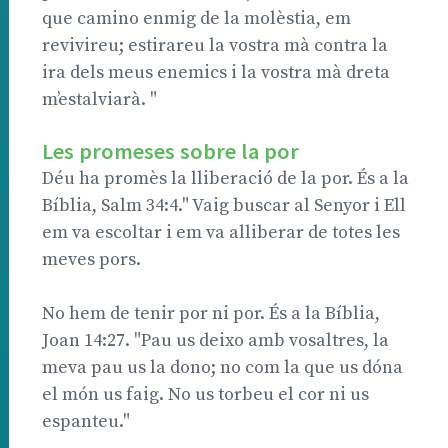
que camino enmig de la molèstia, em
revivireu; estirareu la vostra mà contra la
ira dels meus enemics i la vostra mà dreta
m’estalviarà. "
Les promeses sobre la por
Déu ha promès la lliberació de la por. És a la
Bíblia, Salm 34:4." Vaig buscar al Senyor i Ell
em va escoltar i em va alliberar de totes les
meves pors.
No hem de tenir por ni por. És a la Bíblia,
Joan 14:27. "Pau us deixo amb vosaltres, la
meva pau us la dono; no com la que us dóna
el món us faig. No us torbeu el cor ni us
espanteu."