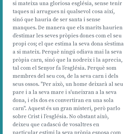
si mateixa una gloriosa església, sense tenir
taques ni arrugues ni qualsevol cosa així,
sinó que hauria de ser santa i sense
manques. De manera que els marits haurien
d’estimar les seves pròpies dones com el seu
propi cos; el que estima la seva dona s’estima
a si mateix. Perquè ningú odiava mai la seva
pròpia carn, sinó que la nodreix i la aprecia,
tal com el Senyor fa l’església. Perquè som
membres del seu cos, de la seva carn i dels
seus ossos. "Per això, un home deixarà al seu
pare i a la seva mare i s'uneixran a la seva
dona, i els dos es convertiran en una sola
carn". Aquest és un gran misteri, però parlo
sobre Crist i l'església. No obstant això,
deixeu que cadascú de vosaltres en
particular estimi la seva pròpia esposa com