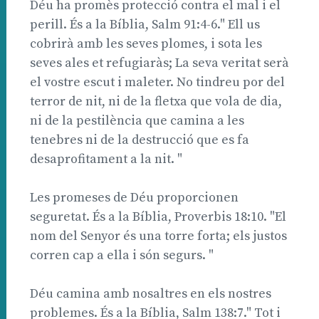
Déu ha promès protecció contra el mal i el
perill. És a la Bíblia, Salm 91:4-6." Ell us
cobrirà amb les seves plomes, i sota les
seves ales et refugiaràs; La seva veritat serà
el vostre escut i maleter. No tindreu por del
terror de nit, ni de la fletxa que vola de dia,
ni de la pestilència que camina a les
tenebres ni de la destrucció que es fa
desaprofitament a la nit. "
Les promeses de Déu proporcionen
seguretat. És a la Bíblia, Proverbis 18:10. "El
nom del Senyor és una torre forta; els justos
corren cap a ella i són segurs. "
Déu camina amb nosaltres en els nostres
problemes. És a la Bíblia, Salm 138:7." Tot i