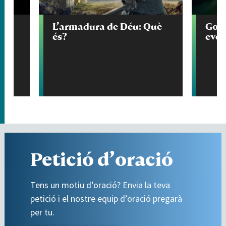
e
L’armadura de Déu: Què
God 
és?
ever
Petició d’oració
Tens un motiu d’oració? Envia la teva
petició i el nostre equip d’oració pregarà
per tu.