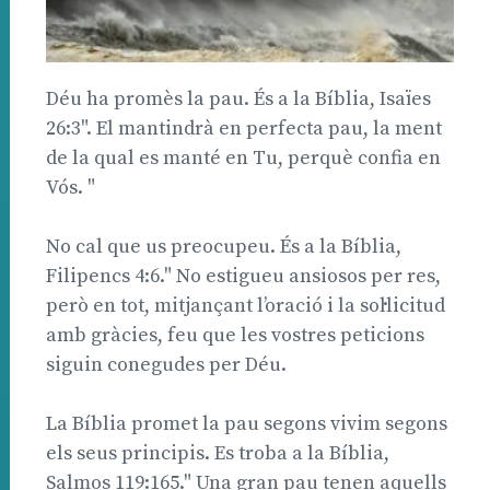
Déu ha promès la pau. És a la Bíblia, Isaïes
26:3". El mantindrà en perfecta pau, la ment
de la qual es manté en Tu, perquè confia en
Vós. "
No cal que us preocupeu. És a la Bíblia,
Filipencs 4:6." No estigueu ansiosos per res,
però en tot, mitjançant l’oració i la sol·licitud
amb gràcies, feu que les vostres peticions
siguin conegudes per Déu.
La Bíblia promet la pau segons vivim segons
els seus principis. Es troba a la Bíblia,
Salmos 119:165." Una gran pau tenen aquells