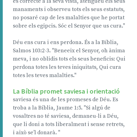
és correcte a la seva vista, atengueu els seus
manaments i observeu tots els seus estatuts,
no posaré cap de les malalties que he portat
sobre els egipcis. Sóc el Senyor que us cura."
Déu ens cura i ens perdona. És a la Bíblia,
Salmos 103:2-3. "Beneeix el Senyor, oh ànima
meva, i no oblidis tots els seus beneficis: Qui
perdona totes les teves iniquitats, Qui cura
totes les teves malalties."
La Bíblia promet saviesa i orientació
saviesa és una de les promeses de Déu. Es
troba a la Bíblia, Jaume 1:5. "Si algú de
vosaltres no té saviesa, demaneu-li a Déu,
que li doni a tots liberalment i sense retrets,
i això se’l donarà. "