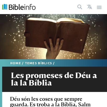
HOME
/
TEMES BÍBLICS
/
Les promeses de Déu a
la la Bíblia
Déu són les coses que sempre
guarda. Es troba a la Bíblia, Salm