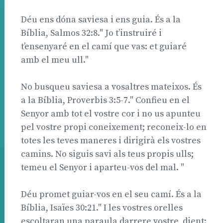
Déu ens dóna saviesa i ens guia. És a la
Bíblia, Salmos 32:8." Jo t’instruiré i
t’ensenyaré en el camí que vas: et guiaré
amb el meu ull."
No busqueu saviesa a vosaltres mateixos. És
a la Bíblia, Proverbis 3:5-7." Confieu en el
Senyor amb tot el vostre cor i no us apunteu
pel vostre propi coneixement; reconeix-lo en
totes les teves maneres i dirigirà els vostres
camins. No siguis savi als teus propis ulls;
temeu el Senyor i aparteu-vos del mal. "
Déu promet guiar-vos en el seu camí. És a la
Bíblia, Isaïes 30:21." I les vostres orelles
escoltaran una paraula darrere vostre, dient: