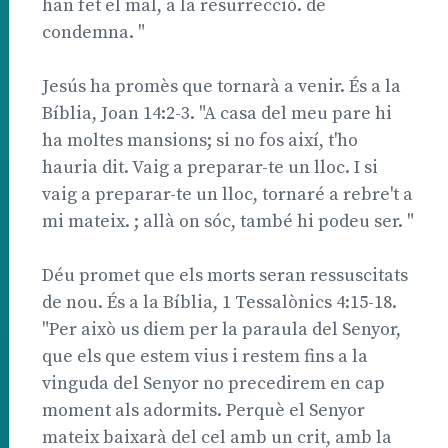
han fet el mal, a la resurrecció. de
condemna. "
Jesús ha promès que tornarà a venir. És a la
Bíblia, Joan 14:2-3. "A casa del meu pare hi
ha moltes mansions; si no fos així, t'ho
hauria dit. Vaig a preparar-te un lloc. I si
vaig a preparar-te un lloc, tornaré a rebre't a
mi mateix. ; allà on sóc, també hi podeu ser. "
Déu promet que els morts seran ressuscitats
de nou. És a la Bíblia, 1 Tessalònics 4:15-18.
"Per això us diem per la paraula del Senyor,
que els que estem vius i restem fins a la
vinguda del Senyor no precedirem en cap
moment als adormits. Perquè el Senyor
mateix baixarà del cel amb un crit, amb la