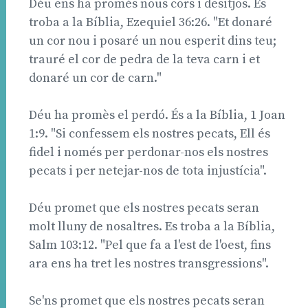
Déu ens ha promès nous cors i desitjos. Es
troba a la Bíblia, Ezequiel 36:26. "Et donaré
un cor nou i posaré un nou esperit dins teu;
trauré el cor de pedra de la teva carn i et
donaré un cor de carn."
Déu ha promès el perdó. És a la Bíblia, 1 Joan
1:9. "Si confessem els nostres pecats, Ell és
fidel i només per perdonar-nos els nostres
pecats i per netejar-nos de tota injustícia".
Déu promet que els nostres pecats seran
molt lluny de nosaltres. Es troba a la Bíblia,
Salm 103:12. "Pel que fa a l'est de l'oest, fins
ara ens ha tret les nostres transgressions".
Se'ns promet que els nostres pecats seran