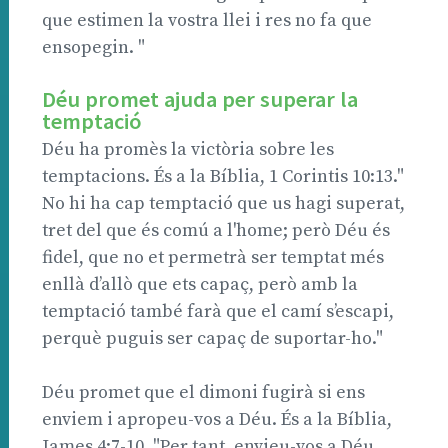
que estimen la vostra llei i res no fa que
ensopegin. "
Déu promet ajuda per superar la
temptació
Déu ha promès la victòria sobre les
temptacions. És a la Bíblia, 1 Corintis 10:13."
No hi ha cap temptació que us hagi superat,
tret del que és comú a l'home; però Déu és
fidel, que no et permetrà ser temptat més
enllà d’allò que ets capaç, però amb la
temptació també farà que el camí s’escapi,
perquè puguis ser capaç de suportar-ho."
Déu promet que el dimoni fugirà si ens
enviem i apropeu-vos a Déu. És a la Bíblia,
James 4:7-10. "Per tant, envieu-vos a Déu.