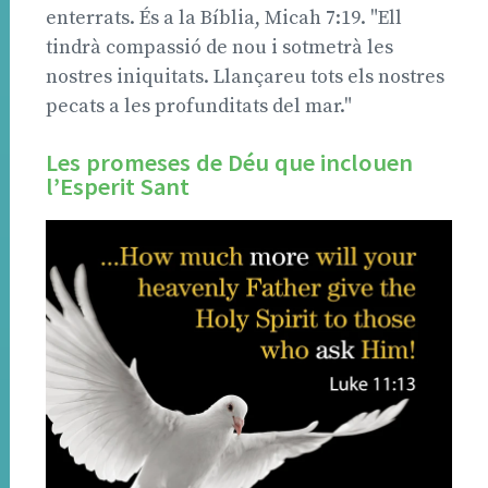
enterrats. És a la Bíblia, Micah 7:19. "Ell
tindrà compassió de nou i sotmetrà les
nostres iniquitats. Llançareu tots els nostres
pecats a les profunditats del mar."
Les promeses de Déu que inclouen
l’Esperit Sant