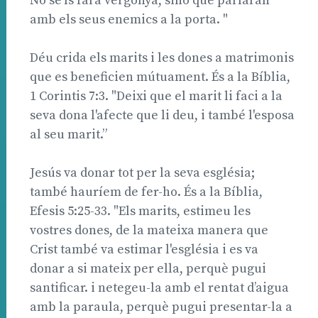
No se'ls farà vergonya, sinó que parlaran
amb els seus enemics a la porta. "
Déu crida els marits i les dones a matrimonis
que es beneficien mútuament. És a la Bíblia,
1 Corintis 7:3. "Deixi que el marit li faci a la
seva dona l'afecte que li deu, i també l'esposa
al seu marit.”
Jesús va donar tot per la seva església;
també hauríem de fer-ho. És a la Bíblia,
Efesis 5:25-33. "Els marits, estimeu les
vostres dones, de la mateixa manera que
Crist també va estimar l'església i es va
donar a si mateix per ella, perquè pugui
santificar. i netegeu-la amb el rentat d’aigua
amb la paraula, perquè pugui presentar-la a