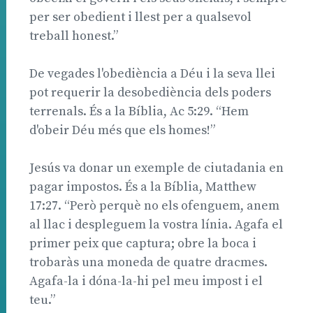
per ser obedient i llest per a qualsevol
treball honest.”
De vegades l'obediència a Déu i la seva llei
pot requerir la desobediència dels poders
terrenals. És a la Bíblia, Ac 5:29. “Hem
d'obeir Déu més que els homes!”
Jesús va donar un exemple de ciutadania en
pagar impostos. És a la Bíblia, Matthew
17:27. “Però perquè no els ofenguem, anem
al llac i despleguem la vostra línia. Agafa el
primer peix que captura; obre la boca i
trobaràs una moneda de quatre dracmes.
Agafa-la i dóna-la-hi pel meu impost i el
teu.”