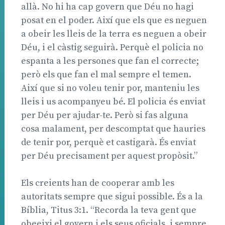
allà. No hi ha cap govern que Déu no hagi
posat en el poder. Així que els que es neguen
a obeir les lleis de la terra es neguen a obeir
Déu, i el càstig seguirà. Perquè el policia no
espanta a les persones que fan el correcte;
però els que fan el mal sempre el temen.
Així que si no voleu tenir por, manteniu les
lleis i us acompanyeu bé. El policia és enviat
per Déu per ajudar-te. Però si fas alguna
cosa malament, per descomptat que hauries
de tenir por, perquè et castigarà. És enviat
per Déu precisament per aquest propòsit.”
Els creients han de cooperar amb les
autoritats sempre que sigui possible. És a la
Bíblia, Titus 3:1. “Recorda la teva gent que
obeeixi el govern i els seus oficials, i sempre