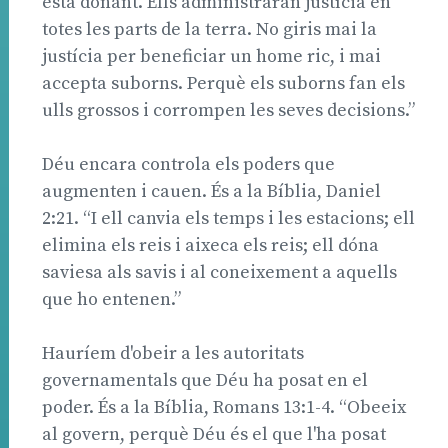
està donant. Ells administraran justícia en
totes les parts de la terra. No giris mai la
justícia per beneficiar un home ric, i mai
accepta suborns. Perquè els suborns fan els
ulls grossos i corrompen les seves decisions.”
Déu encara controla els poders que
augmenten i cauen. És a la Bíblia, Daniel
2:21. “I ell canvia els temps i les estacions; ell
elimina els reis i aixeca els reis; ell dóna
saviesa als savis i al coneixement a aquells
que ho entenen.”
Hauríem d'obeir a les autoritats
governamentals que Déu ha posat en el
poder. És a la Bíblia, Romans 13:1-4. “Obeeix
al govern, perquè Déu és el que l'ha posat