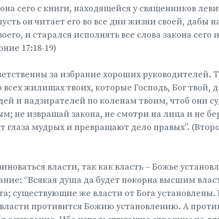
кона сего с книги, находящейся у священников левит
 пусть он читает его во все дни жизни своей, дабы 
воего, и старался исполнять все слова закона сего
оние 17:18-19)
етственны за избрание хороших руководителей. Т
 всех жилищах твоих, которые Господь, Бог твой, д
удей и надзирателей по коленам твоим, чтоб они с
м; не извращай закона, не смотри на лица и не бе
 глаза мудрых и превращают дело правых”. (Второ
новаться власти, так как власть – Божье установл
ание: “Всякая душа да будет покорна высшим влас
ога; существующие же власти от Бога установлены.
власти противится Божию установлению. А проти