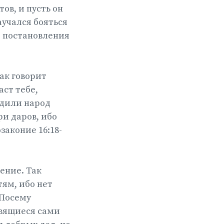
ов, и пусть он
научался бояться
 и постановления
ак говорит
аст тебе,
удили народ
ри даров, ибо
законие 16:18-
ение. Так
тям, ибо нет
 Посему
вящиеся сами