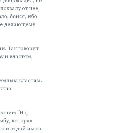
 добрых дел, но
похвалу от нее,
ло, бойся, ибо
ние делающему
и. Так говорит
у и властям,
земным властям.
олжно
сание: ”Но,
ыбу, которая
го и отдай им за