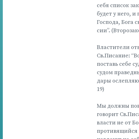
себя список за
будет у него, и
Господа, Бога с
сии”. (Второзак
Властители отв
Св.Писание: “Во
поставь себе с
судом праведны
дары ослепляют
19)
Мы должны пови
говорит Св.Пис
власти не от Б
противящийся 