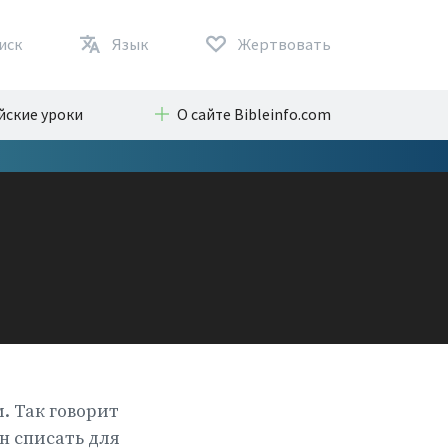
иск
Язык
Жертвовать
йские уроки
О сайте Bibleinfo.com
. Так говорит
ен списать для