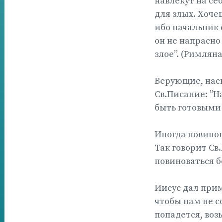
навлекут на се
для злых. Хоче
ибо начальник е
он не напрасно
злое”. (Римляна
Верующие, наск
Св.Писание: ”Н
быть готовыми н
Иногда повинов
Так говорит Св
повиноваться б
Иисус дал прим
чтобы нам не с
попадется, возь