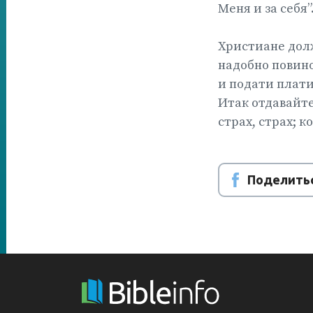
Меня и за себя”
Христиане долж
надобно повинов
и подати плати
Итак отдавайте
страх, страх; к
Поделитьс