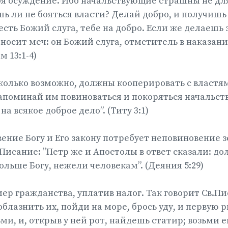
бя осуждение. Ибо начальствующие страшны не для
шь ли не бояться власти? Делай добро, и получишь 
сть Божий слуга, тебе на добро. Если же делаешь з
 носит меч: он Божий слуга, отмститель в наказа
м 13:1-4)
олько возможно, должны кооперировать с властям
апоминай им повиноваться и покоряться начальств
а всякое доброе дело”. (Титу 3:1)
ение Богу и Его закону потребует неповиновение 
.Писание: ”Петр же и Апостолы в ответ сказали: д
ольше Богу, нежели человекам”. (Деяния 5:29)
ер гражданства, уплатив налог. Так говорит Св.Пи
облазнить их, пойди на море, брось уду, и первую р
ми, и, открыв у ней рот, найдешь статир; возьми е