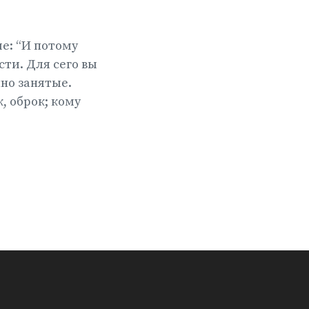
е: “И потому
сти. Для сего вы
но занятые.
, оброк; кому