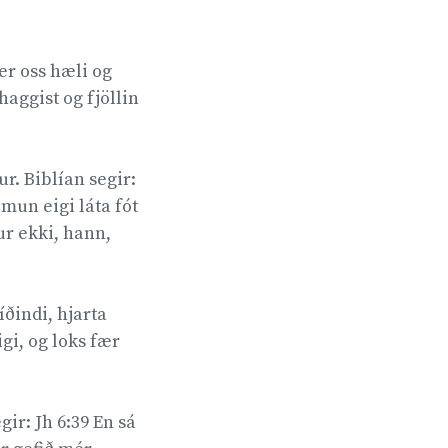
er oss hæli og
haggist og fjöllin
r. Biblían segir:
mun eigi láta fót
ur ekki, hann,
íðindi, hjarta
igi, og loks fær
ir: Jh 6:39 En sá