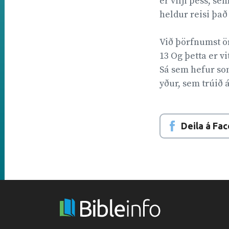
er vilji þess, se
heldur reisi það 
Við þörfnumst ör
13 Og þetta er v
Sá sem hefur soni
yður, sem trúið á 
Deila á Fa