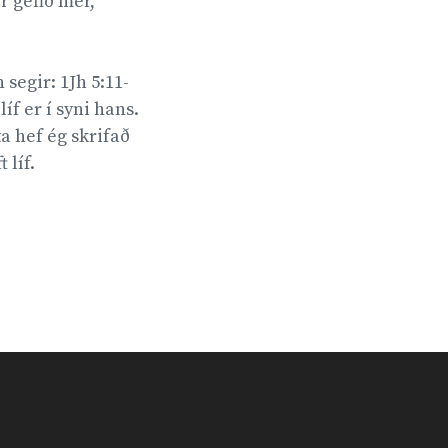
r gefið mér,
segir: 1Jh 5:11-
líf er í syni hans.
ta hef ég skrifað
líf.