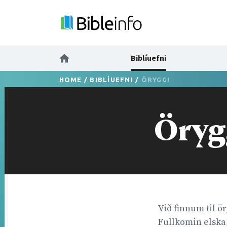
Biblíuefni
HOME
/
BIBLÍUEFNI
/
ÖRYGGI
Öryg
Við finnum til ör
Fullkomin elska 