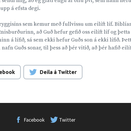
m sendi mig, að ég glati engu af öllu því, sem hann hefu
upp á efsta degi.
yggisins sem kemur með fullvissu um eilíft líf. Biblían 
itnisburðurinn, að Guð hefur gefið oss eilíft líf og þetta 
nn á lífið, sá sem ekki hefur Guðs son á ekki lífið. Þet
nafn Guðs sonar, til þess að þér vitið, að þér hafið eilíft 
cebook
Deila á Twitter
Facebook
Twitter