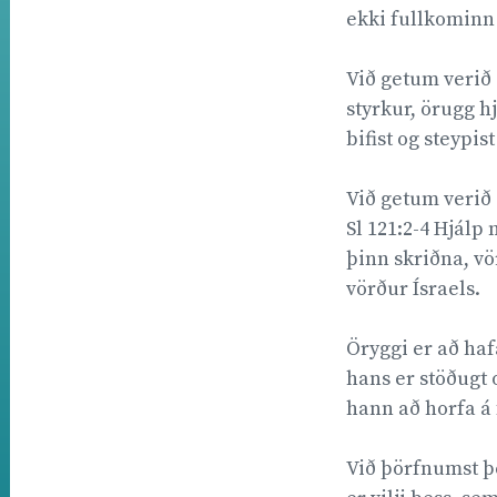
ekki fullkominn 
Við getum verið 
styrkur, örugg h
bifist og steypist
Við getum verið 
Sl 121:2-4 Hjál
þinn skriðna, vö
vörður Ísraels.
Öryggi er að hafa
hans er stöðugt o
hann að horfa á 
Við þörfnumst þes