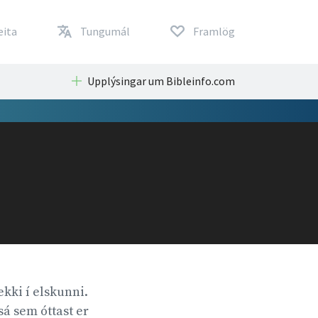
eita
Tungumál
Framlög
Upplýsingar um Bibleinfo.com
 ekki í elskunni.
sá sem óttast er