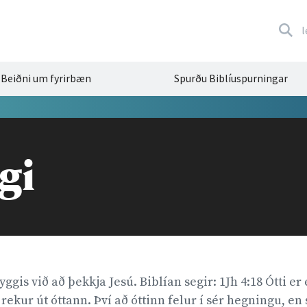
l
Beiðni um fyrirbæn
Spurðu Biblíuspurningar
gi
yggis við að þekkja Jesú. Biblían segir: 1Jh 4:18 Ótti er
rekur út óttann. Því að óttinn felur í sér hegningu, en 