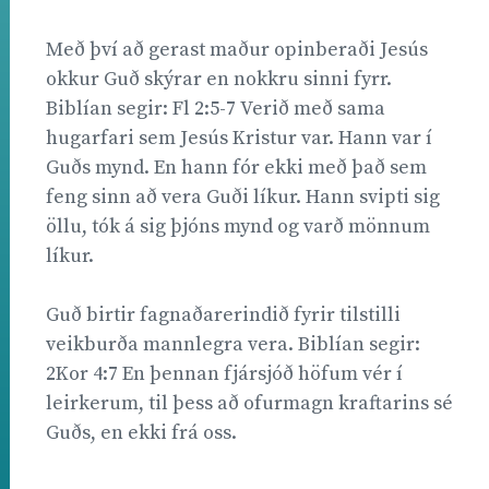
Með því að gerast maður opinberaði Jesús
okkur Guð skýrar en nokkru sinni fyrr.
Biblían segir: Fl 2:5-7 Verið með sama
hugarfari sem Jesús Kristur var. Hann var í
Guðs mynd. En hann fór ekki með það sem
feng sinn að vera Guði líkur. Hann svipti sig
öllu, tók á sig þjóns mynd og varð mönnum
líkur.
Guð birtir fagnaðarerindið fyrir tilstilli
veikburða mannlegra vera. Biblían segir:
2Kor 4:7 En þennan fjársjóð höfum vér í
leirkerum, til þess að ofurmagn kraftarins sé
Guðs, en ekki frá oss.