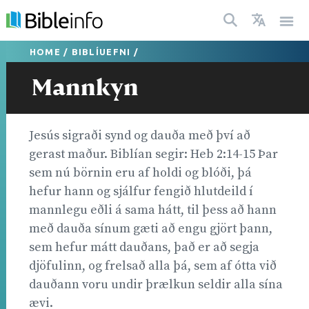
HOME
/
BIBLÍUEFNI
/
Mannkyn
Jesús sigraði synd og dauða með því að
gerast maður. Biblían segir: Heb 2:14-15 Þar
sem nú börnin eru af holdi og blóði, þá
hefur hann og sjálfur fengið hlutdeild í
mannlegu eðli á sama hátt, til þess að hann
með dauða sínum gæti að engu gjört þann,
sem hefur mátt dauðans, það er að segja
djöfulinn, og frelsað alla þá, sem af ótta við
dauðann voru undir þrælkun seldir alla sína
ævi.