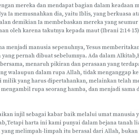
engan mereka dan mendapat bagian dalam keadaan m
ya Ia memusnahkan dia, yaitu Iblis, yang berkuasa at
jalan demikian Ia membebaskan mereka yang seumur
n oleh karena takutnya kepada maut (Ibrani 2:14-15)
a menjadi manusia sepenuhnya, Yesus memberitakan
a yang pernah dibuat sebelumnya. Ada dalam Alkitab
bersama, menaruh pikiran dan perasaan yang terdapa
yang walaupun dalam rupa Allah, tidak menganggap k
ai milik yang harus dipertahankan, melainkan telah m
n mengambil rupa seorang hamba, dan menjadi sama 
kan injil sebagai kabar baik melalui umat manusia y
b,Tetapi harta ini kami punyai dalam bejana tanah lia
yang melimpah-limpah itu berasal dari Allah, bukan da