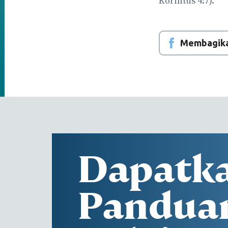
Korintus 4:7).
Membagika
Dapatk
Pandua