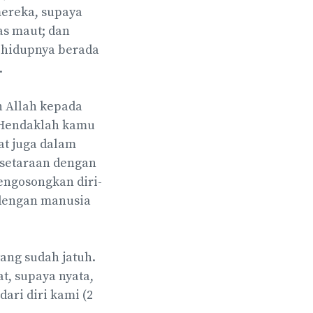
ereka, supaya
as maut; dan
 hidupnya berada
.
 Allah kepada
,Hendaklah kamu
t juga dalam
esetaraan dengan
engosongkan diri-
dengan manusia
ang sudah jatuh.
t, supaya nyata,
ri diri kami (2