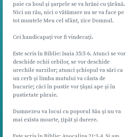
paie ca boul şi şarpele se va hrăni cu ţărână.
Nici un rău, nici o vătămare nu se va face pe
tot muntele Meu cel sfânt, zice Domnul.
Cei handicapaţi vor fi vindecaţi.
Este scris în Biblie: Isaia 35:5-6. Atunci se vor
deschide ochii orbilor, se vor deschide
urechile surzilor; atunci şchiopul va sări ca
un cerb şi limba mutului va cânta de
bucurie; căci în pustie vor ţâşni ape şi în
pustietate pâraie.
Dumnezeu va locui cu poporul Său şi nu va
mai exista moarte, ţipăt şi durere.
Este scris în Biblie: Apocalips 21:3-4. Şi am