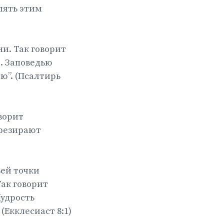
влять этим
и. Так говорит
м. Заповедью
ю”. (Псалтирь
ворит
презирают
ьей точки
Так говорит
Мудрость
(Екклесиаст 8:1)