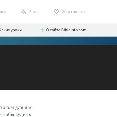
иск
Язык
Жертвовать
йские уроки
О сайте Bibleinfo.com
током для нас.
 чтобы судить