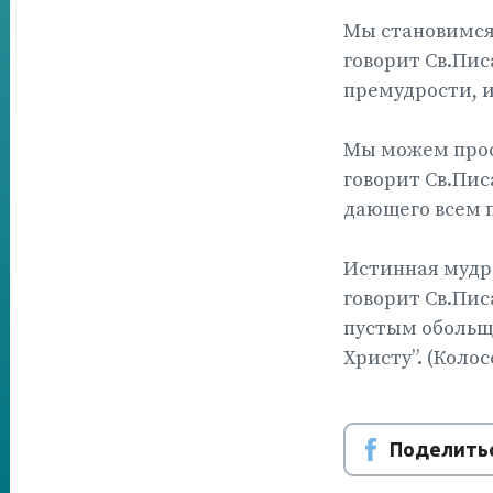
Мы становимся 
говорит Св.Пис
премудрости, и
Мы можем проси
говорит Св.Писа
дающего всем пр
Истинная мудро
говорит Св.Пис
пустым обольще
Христу”. (Колос
Поделитьс