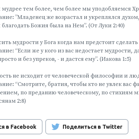
мудрее тем более, чем более мы уподобляемся Хр
ание: ”Младенец же возрастал и укреплялся духом
 благодать Божия была на Нем”. (От Луки 2:40)
ть мудрости у Бога когда нам предстоит сделать 
ние: “Если же у кого из вас недостает мудрости, да
осто и без упреков, - и дастся ему”. (Иакова 1:5)
сть не исходит от человеческой философии и люд
ание: “Смотрите, братия, чтобы кто не увлек вас 
нием, по преданию человеческому, по стихиям ми
сянам 2:8)
я в Facebook
Поделиться в Twitter