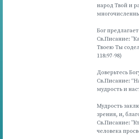
народ Твой и р
многочисленным
Бог предлагает
Св.Писание: ”К
Твоею Ты содел
118:97-98)
Доверьтесь Бог
Св.Писание: “Н
мудрость и наст
Мудрость заклю
зрения, и, благ
Св.Писание: ”К
человека просве