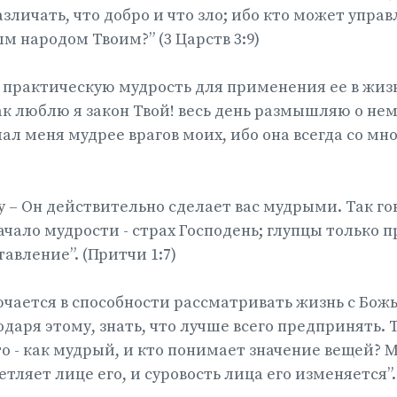
азличать, что добро и что зло; ибо кто может упра
 народом Твоим?” (3 Царств 3:9)
 практическую мудрость для применения ее в жизн
ак люблю я закон Твой! весь день размышляю о не
ал меня мудрее врагов моих, ибо она всегда со мно
у – Он действительно сделает вас мудрыми. Так го
ачало мудрости - страх Господень; глупцы только 
авление”. (Притчи 1:7)
чается в способности рассматривать жизнь с Бож
одаря этому, знать, что лучше всего предпринять. 
то - как мудрый, и кто понимает значение вещей? 
тляет лице его, и суровость лица его изменяется”. 