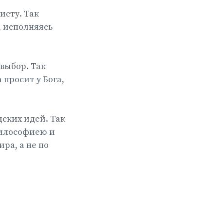
исту. Так
, исполняясь
выбор. Так
 просит у Бога,
ских идей. Так
философиею и
ра, а не по