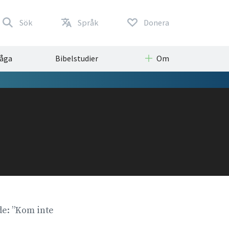
Sök
Språk
Donera
råga
Bibelstudier
Om
e: ”Kom inte