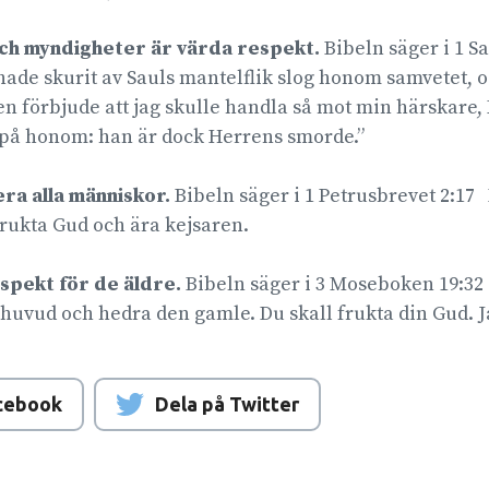
h myndigheter är värda respekt.
Bibeln säger i 1 S
de skurit av Sauls mantelflik slog honom samvetet, oc
n förbjude att jag skulle handla så mot min härskare,
d på honom: han är dock Herrens smorde.”
ra alla människor.
Bibeln säger i 1 Petrusbrevet 2:17 
frukta Gud och ära kejsaren.
spekt för de äldre.
Bibeln säger i 3 Moseboken 19:32 
t huvud och hedra den gamle. Du skall frukta din Gud. 
acebook
Dela på Twitter