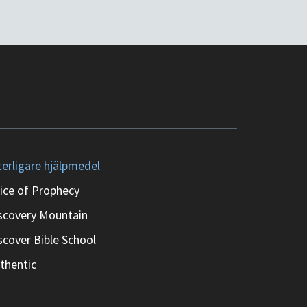
terligare hjälpmedel
ice of Prophecy
scovery Mountain
scover Bible School
thentic