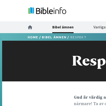
Bibel ämnen
Vanliga
HOME
/
BIBEL ÄMNEN
/
RESPEKT
Resp
Gud är värdig a
närmare! Ta av d