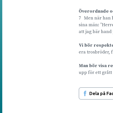
Överordnade oc
7 Men när han ha
sina män: ”Herre
att jag bär han
Vi bör respekte
era trosbröder, 
Man bör visa re
upp för ett gråt
Dela på F