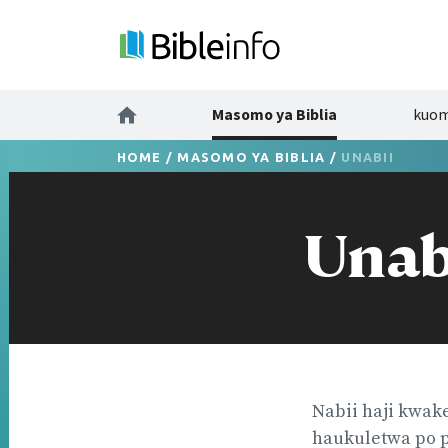
Masomo ya Biblia
kuo
HOME
/
MASOMO YA BIBLIA
/
UNABII
Unab
Nabii haji kwak
haukuletwa po 