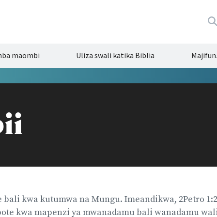
mba maombi
Uliza swali katika Biblia
Majifun
ii
e bali kwa kutumwa na Mungu. Imeandikwa, 2Petro 1:
pote kwa mapenzi ya mwanadamu bali wanadamu walin