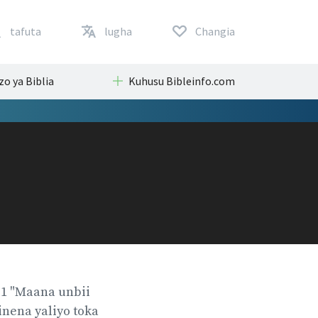
tafuta
lugha
Changia
zo ya Biblia
Kuhusu Bibleinfo.com
21 "Maana unbii
ena yaliyo toka