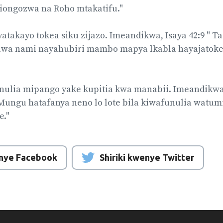
ongozwa na Roho mtakatifu."
yatakayo tokea siku zijazo. Imeandikwa, Isaya 42:9 "
wa nami nayahubiri mambo mapya lkabla hayajatok
ulia mipango yake kupitia kwa manabii. Imeandikwa,
ungu hatafanya neno lo lote bila kiwafunulia watum
e."
enye Facebook
Shiriki kwenye Twitter