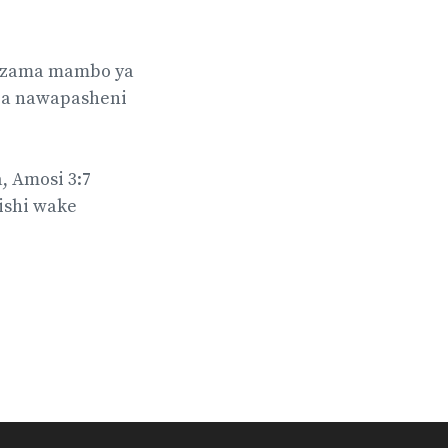
 Tazama mambo ya
ea nawapasheni
 Amosi 3:7
ishi wake