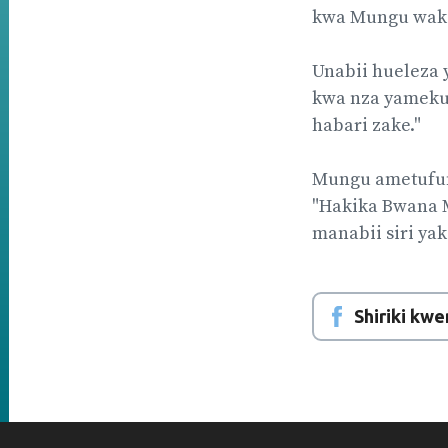
kwa Mungu waki
Unabii hueleza 
kwa nza yameku
habari zake."
Mungu ametufun
"Hakika Bwana M
manabii siri yak
Shiriki kw