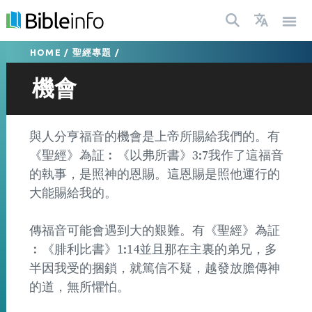
HOME
/
聖經專題
/
機會
與人分亨福音的機會是上帝所賜給我們的。有
《聖經》為証︰《以弗所書》3:7我作了這福音
的執事，是照神的恩賜。這恩賜是照他運行的
大能賜給我的。
傳福音可能會遇到大的艱難。有《聖經》為証
︰《腓利比書》1:14並且那在主裏的弟兄，多
半因我受的捆鎖，就篤信不疑，越發放膽傳神
的道，無所懼怕。