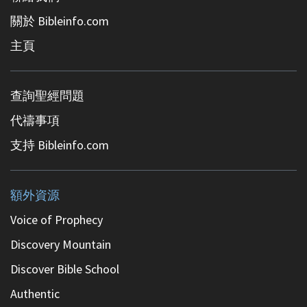
關於 Bibleinfo.com
主頁
查詢聖經問題
代禱事項
支持 Bibleinfo.com
額外資源
Voice of Prophecy
Discovery Mountain
Discover Bible School
Authentic