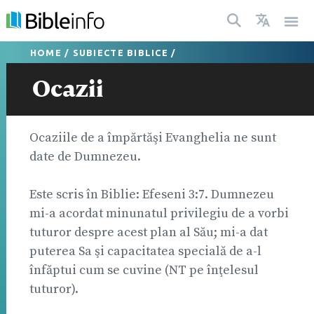
HOME
/
SUBIECTE BIBLICE
/
Ocazii
Ocaziile de a împărtăşi Evanghelia ne sunt
date de Dumnezeu.
Este scris în Biblie: Efeseni 3:7. Dumnezeu
mi-a acordat minunatul privilegiu de a vorbi
tuturor despre acest plan al Său; mi-a dat
puterea Sa şi capacitatea specială de a-l
înfăptui cum se cuvine (NT pe înţelesul
tuturor).