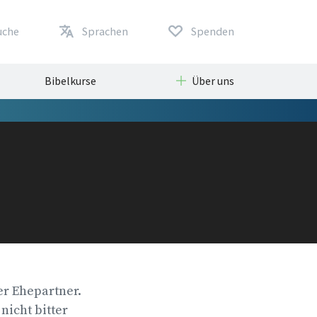
uche
Sprachen
Spenden
Bibelkurse
Über uns
er Ehepartner.
 nicht bitter