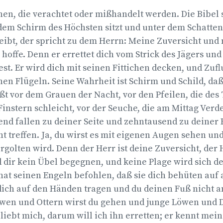
en, die verachtet oder mißhandelt werden. Die Bibel s
 dem Schirm des Höchsten sitzt und unter dem Schatten
eibt, der spricht zu dem Herrn: Meine Zuversicht und
h hoffe. Denn er errettet dich vom Strick des Jägers und
st. Er wird dich mit seinen Fittichen decken, und Zufl
en Flügeln. Seine Wahrheit ist Schirm und Schild, daß
 vor dem Grauen der Nacht, vor den Pfeilen, die des T
 Finstern schleicht, vor der Seuche, die am Mittag Verd
nd fallen zu deiner Seite und zehntausend zu deiner 
ht treffen. Ja, du wirst es mit eigenen Augen sehen un
rgolten wird. Denn der Herr ist deine Zuversicht, der 
rd dir kein Übel begegnen, und keine Plage wird sich 
hat seinen Engeln befohlen, daß sie dich behüten auf 
dich auf den Händen tragen und du deinen Fuß nicht a
öwen und Ottern wirst du gehen und junge Löwen und
r liebt mich, darum will ich ihn erretten; er kennt me