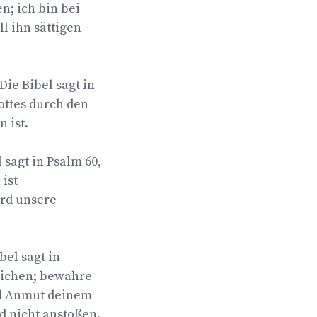
n; ich bin bei
l ihn sättigen
Die Bibel sagt in
Gottes durch den
ist.
sagt in Psalm 60,
ist
ird unsere
bel sagt in
weichen; bewahre
nd Anmut deinem
d nicht anstoßen.