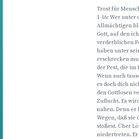
Trost für Mensch
1-16: Wer unter
Allmächtigen bl
Gott, auf den ic
verderblichen Pe
haben unter sein
erschrecken mußt
der Pest, die im
Wenn auch tause
es doch dich nic
den Gottlosen ve
Zuflucht. Es wi
nahen. Denn er 
Wegen, daß sie 
stoßest. Über L
niedertreten. E