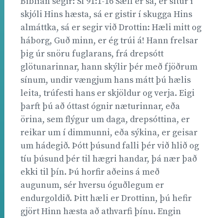
Biblían segir: Sl 91:1-16 Sæll er sá, er situr í
skjóli Hins hæsta, sá er gistir í skugga Hins
almáttka, sá er segir við Drottin: Hæli mitt og
háborg, Guð minn, er ég trúi á! Hann frelsar
þig úr snöru fuglarans, frá drepsótt
glötunarinnar, hann skýlir þér með fjöðrum
sínum, undir vængjum hans mátt þú hælis
leita, trúfesti hans er skjöldur og verja. Eigi
þarft þú að óttast ógnir næturinnar, eða
örina, sem flýgur um daga, drepsóttina, er
reikar um í dimmunni, eða sýkina, er geisar
um hádegið. Þótt þúsund falli þér við hlið og
tíu þúsund þér til hægri handar, þá nær það
ekki til þín. Þú horfir aðeins á með
augunum, sér hversu óguðlegum er
endurgoldið. Þitt hæli er Drottinn, þú hefir
gjört Hinn hæsta að athvarfi þínu. Engin