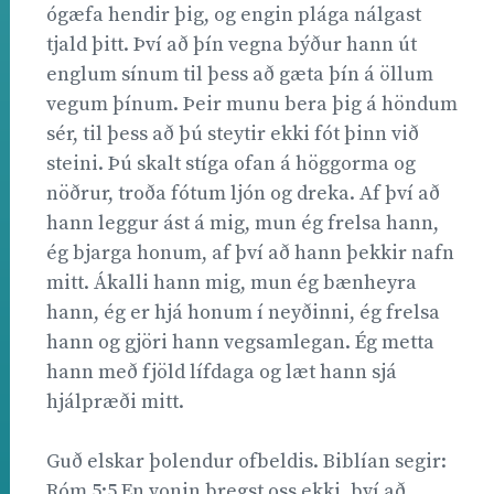
ógæfa hendir þig, og engin plága nálgast
tjald þitt. Því að þín vegna býður hann út
englum sínum til þess að gæta þín á öllum
vegum þínum. Þeir munu bera þig á höndum
sér, til þess að þú steytir ekki fót þinn við
steini. Þú skalt stíga ofan á höggorma og
nöðrur, troða fótum ljón og dreka. Af því að
hann leggur ást á mig, mun ég frelsa hann,
ég bjarga honum, af því að hann þekkir nafn
mitt. Ákalli hann mig, mun ég bænheyra
hann, ég er hjá honum í neyðinni, ég frelsa
hann og gjöri hann vegsamlegan. Ég metta
hann með fjöld lífdaga og læt hann sjá
hjálpræði mitt.
Guð elskar þolendur ofbeldis. Biblían segir:
Róm 5:5 En vonin bregst oss ekki, því að