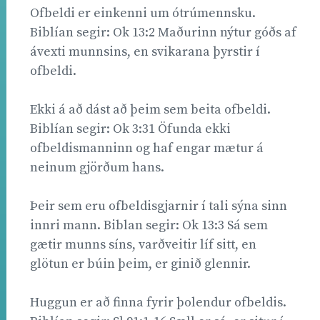
Ofbeldi er einkenni um ótrúmennsku.
Biblían segir: Ok 13:2 Maðurinn nýtur góðs af
ávexti munnsins, en svikarana þyrstir í
ofbeldi.
Ekki á að dást að þeim sem beita ofbeldi.
Biblían segir: Ok 3:31 Öfunda ekki
ofbeldismanninn og haf engar mætur á
neinum gjörðum hans.
Þeir sem eru ofbeldisgjarnir í tali sýna sinn
innri mann. Biblan segir: Ok 13:3 Sá sem
gætir munns síns, varðveitir líf sitt, en
glötun er búin þeim, er ginið glennir.
Huggun er að finna fyrir þolendur ofbeldis.