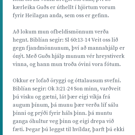
kærleika Guðs er úthellt í hjörtum vorum
fyrir Heilagan anda, sem oss er gefinn.
Að lokum mun ofbeldismönnum verða
hegnt. Biblían segir: Sl 60:13-14 Veit oss lið
gegn fjandmönnunum, því að mannahjálp er
ónýt. Með Guðs hjálp munum vér hreystiverk
vinna, og hann mun troða óvini vora fótum.
Okkur er lofað öryggi og óttalausum svefni.
Biblían segir: Ok 3:21-24 Son minn, varðveit
þú visku og gætni, lát þær eigi víkja frá
augum þínum, þá munu þær verða líf sálu
þinni og prýði fyrir háls þinn. þá muntu
ganga óhultur veg þinn og eigi drepa við
fæti. Þegar þú leggst til hvíldar, þarft þú ekki