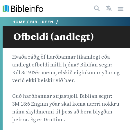
HOME
/
BIBLÍUEFNI
/
Ofbeldi (andlegt)
Hvaða ráðgjöf harðbannar líkamlegt eða
andlegt ofbeldi milli hjóna? Biblían segir:
Kól 3:19 Þér menn, elskið eiginkonur yðar og
verið ekki beiskir við þær.
Guð harðbannar sifjaspjöll. Biblían segir:
3M 18:6 Enginn yðar skal koma nærri nokkru
nánu skyldmenni til þess að bera blygðan
þeirra. Ég er Drottinn.