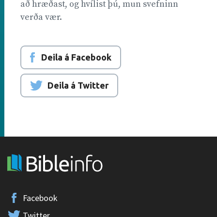
að hræðast, og hvílist þú, mun svefninn
verða vær.
Deila á Facebook
Deila á Twitter
Facebook
Twitter