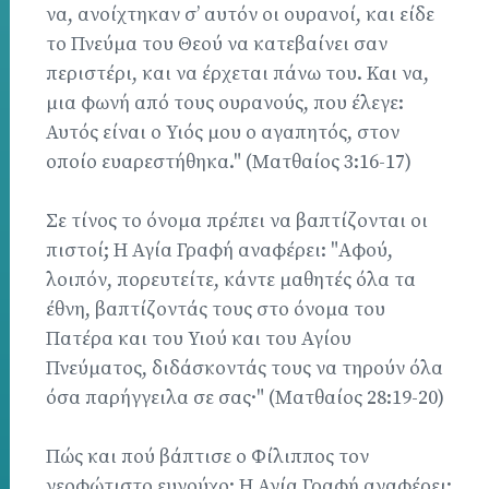
να, ανοίχτηκαν σ’ αυτόν οι ουρανοί, και είδε
το Πνεύμα του Θεού να κατεβαίνει σαν
περιστέρι, και να έρχεται πάνω του. Και να,
μια φωνή από τους ουρανούς, που έλεγε:
Αυτός είναι ο Υιός μου ο αγαπητός, στον
οποίο ευαρεστήθηκα." (Ματθαίος 3:16-17)
Σε τίνος το όνομα πρέπει να βαπτίζονται οι
πιστοί; Η Αγία Γραφή αναφέρει: "Αφού,
λοιπόν, πορευτείτε, κάντε μαθητές όλα τα
έθνη, βαπτίζοντάς τους στο όνομα του
Πατέρα και του Υιού και του Αγίου
Πνεύματος, διδάσκοντάς τους να τηρούν όλα
όσα παρήγγειλα σε σας·" (Ματθαίος 28:19-20)
Πώς και πού βάπτισε ο Φίλιππος τον
νεοφώτιστο ευνούχο; Η Αγία Γραφή αναφέρει: