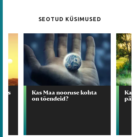
SEOTUD KÜSIMUSED
blis
Kas Maa nooruse kohta
Kas 
on tõendeid?
päri