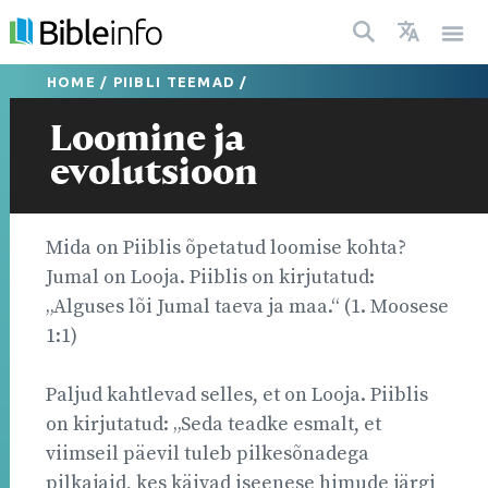
HOME
/
PIIBLI TEEMAD
/
Loomine ja
evolutsioon
Mida on Piiblis õpetatud loomise kohta?
Jumal on Looja. Piiblis on kirjutatud:
„Alguses lõi Jumal taeva ja maa.“ (1. Moosese
1:1)
Paljud kahtlevad selles, et on Looja. Piiblis
on kirjutatud: „Seda teadke esmalt, et
viimseil päevil tuleb pilkesõnadega
pilkajaid, kes käivad iseenese himude järgi