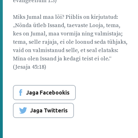
evangeelium 1:3)
Miks Jumal maa lõi? Piiblis on kirjutatud:
„Nõnda ütleb Issand, taevaste Looja, tema,
kes on Jumal, maa vormija ning valmistaja;
tema, selle rajaja, ei ole loonud seda tühjaks,
vaid on valmistanud selle, et seal elataks:
Mina olen Issand ja kedagi teist ei ole.“
(Jesaja 45:18)
Jaga Facebookis
Jaga Twitteris