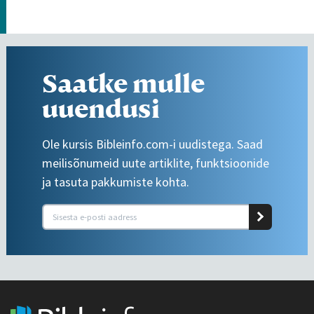
Saatke mulle
uuendusi
Ole kursis Bibleinfo.com-i uudistega. Saad
meilisõnumeid uute artiklite, funktsioonide
ja tasuta pakkumiste kohta.