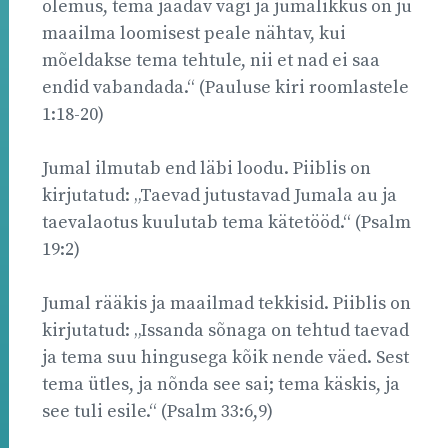
olemus, tema jäädav vägi ja jumalikkus on ju
maailma loomisest peale nähtav, kui
mõeldakse tema tehtule, nii et nad ei saa
endid vabandada.“ (Pauluse kiri roomlastele
1:18-20)
Jumal ilmutab end läbi loodu. Piiblis on
kirjutatud: „Taevad jutustavad Jumala au ja
taevalaotus kuulutab tema kätetööd.“ (Psalm
19:2)
Jumal rääkis ja maailmad tekkisid. Piiblis on
kirjutatud: „Issanda sõnaga on tehtud taevad
ja tema suu hingusega kõik nende väed. Sest
tema ütles, ja nõnda see sai; tema käskis, ja
see tuli esile.“ (Psalm 33:6,9)