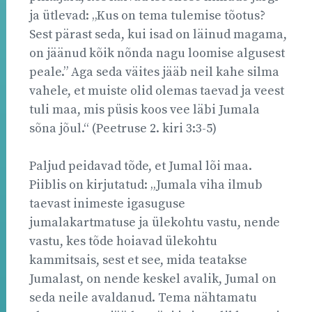
ja ütlevad: „Kus on tema tulemise tõotus?
Sest pärast seda, kui isad on läinud magama,
on jäänud kõik nõnda nagu loomise algusest
peale.” Aga seda väites jääb neil kahe silma
vahele, et muiste olid olemas taevad ja veest
tuli maa, mis püsis koos vee läbi Jumala
sõna jõul.“ (Peetruse 2. kiri 3:3-5)
Paljud peidavad tõde, et Jumal lõi maa.
Piiblis on kirjutatud: „Jumala viha ilmub
taevast inimeste igasuguse
jumalakartmatuse ja ülekohtu vastu, nende
vastu, kes tõde hoiavad ülekohtu
kammitsais, sest et see, mida teatakse
Jumalast, on nende keskel avalik, Jumal on
seda neile avaldanud. Tema nähtamatu