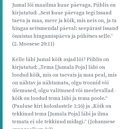
Jumal lõi maailma kuue päevaga. Piiblis on
kirjutatud: „Sest kuue päevaga tegi Issand
taeva ja maa, mere ja kõik, mis neis on, ja ta
hingas seitsmendal päeval: seepärast Issand
õnnistas hingamispäeva ja pühitses selle.“
(2. Moosese 20:11)
Kelle läbi Jumal kõik asjad lõi? Piiblis on
kirjutatud: „Tema [Jumala Poja] läbi on
loodud kõik, mis on taevais ja maa peal, mis
on nähtav ja nähtamatu, olgu troonid või
ülemused, olgu valitsused või meelevallad -
kõik on loodud tema läbi ja tema poole.“
(Pauluse kiri koloslastele 1:16) ja „Kõik on
tekkinud tema [Jumala Poja] läbi ja ilma
temata ei ole tekkinud midagi.“ (Johannese