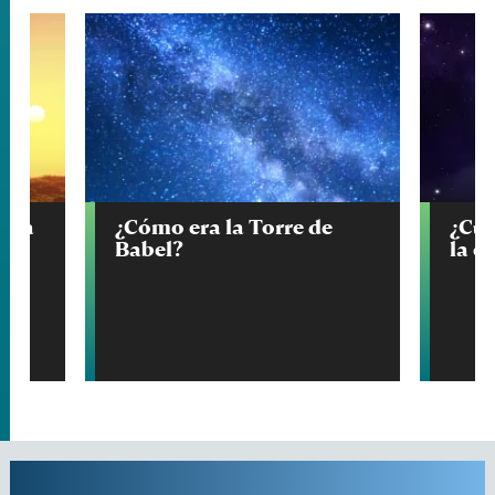
erca
¿Cómo era la Torre de
¿Cuá
Babel?
la c