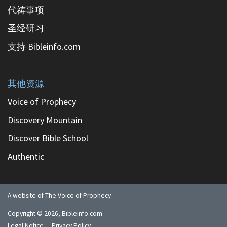
代祷事项
圣经研习
支持 Bibleinfo.com
其他资源
Voice of Prophecy
Discovery Mountain
Discover Bible School
Authentic
A website of The Voice of Prophecy
Copyright ©
2026
, Bibleinfo.com
Legal Notice
Privacy Policy