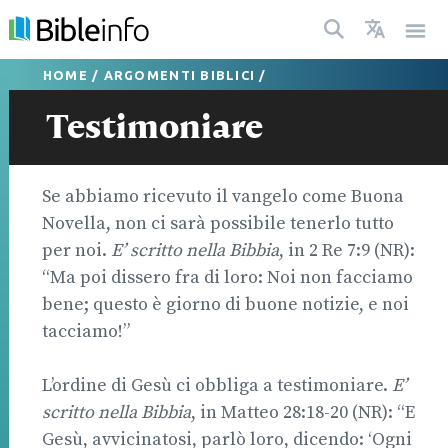
HOME
/
ARGOMENTI BIBLICI
/
Testimoniare
Se abbiamo ricevuto il vangelo come Buona
Novella, non ci sarà possibile tenerlo tutto
per noi.
E’ scritto nella Bibbia
, in 2 Re 7:9 (NR):
“Ma poi dissero fra di loro: Noi non facciamo
bene; questo è giorno di buone notizie, e noi
tacciamo!”
L’ordine di Gesù ci obbliga a testimoniare.
E’
scritto nella Bibbia
, in Matteo 28:18-20 (NR): “E
Gesù, avvicinatosi, parlò loro, dicendo: ‘Ogni