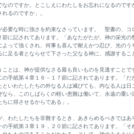
でなのですか。とこしえにわたしをお忘れになるのです
隠されるのですか」。
が必要な時に強さを約束なさっています。 聖書の、コ
２節に記されてあります。「あなたがたが、神の栄光の
によって強くされ、何事も喜んで耐えかつ忍び、光のう
るに足る者とならせて下さった父なる神に、感謝す
うことは、神が提供なさる最も良いものを見逃すことで
二の手紙第４章１６－１７節に記されてあります。「だ
たといわたしたちの外なる人は滅びても、内なる人は日
ぜなら、このしばらくの軽い患難は働いて、永遠の重い
したちに得させるからである」。
が、わたしたちを非難するとき、あきらめるべきではあ
一の手紙第３章１９，２０節に記されてあります。「そ