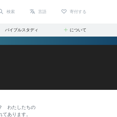
検索
言語
寄付する
バイブルスタディ
について
？ わたしたちの
れてあります。