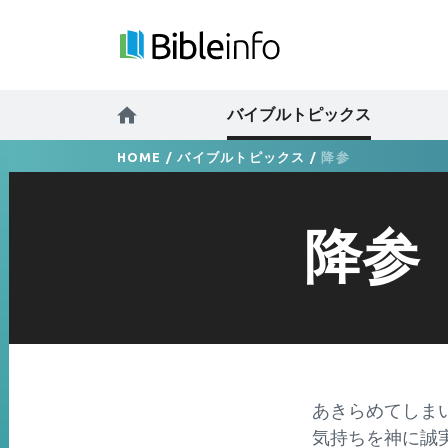
バイブルトピックス
HOME
/
バイブルトピックス
/
降参
降参
あきらめてしま
気持ちを神に誠