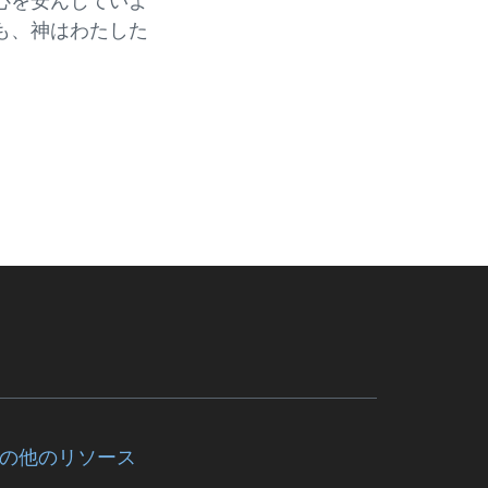
心を安んじていよ
も、神はわたした
の他のリソース