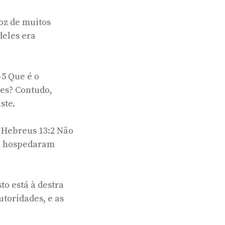
voz de muitos
deles era
5 Que é o
tes? Contudo,
te.
Hebreus 13:2 Não
m, hospedaram
to está à destra
utoridades, e as