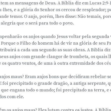
tem as mensagens de Deus. A Bíblia diz em Lucas 2:9-1
lhes, e a glória do Senhor os cercou de resplendor; p
nde temor. O anjo, porém, lhes disse: Não temais, por
alegria que o será para todo o povo.
penharão os anjos quando Jesus voltar pela segunda v
Porque o Filho do homem há de vir na glória de seu Pa
etribuirá a cada um segundo as suas obras. A Bíblia di
s seus anjos com grande clangor de trombeta, os quais l
 os quatro ventos, de uma à outra extremidade dos céus
anjos maus? Eram anjos bons que decidiram rebelar-se.
E foi precipitado o grande dragão, a antiga serpente, 
 que engana todo o mundo; foi precipitado na terra, e 
os com ele.
êm os anjos maus? Eles lutam contra os justos. A Bíblia