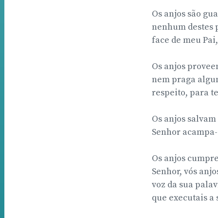
Os anjos são gua
nenhum destes p
face de meu Pai, 
Os anjos provee
nem praga algum
respeito, para t
Os anjos salvam 
Senhor acampa-se
Os anjos cumprem
Senhor, vós anjo
voz da sua palav
que executais a 