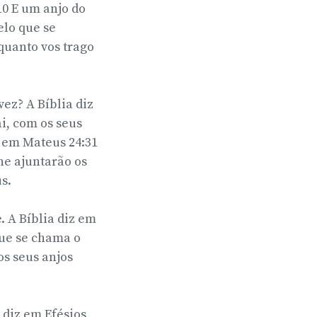
0 E um anjo do
elo que se
quanto vos trago
ez? A Bíblia diz
i, com os seus
z em Mateus 24:31
he ajuntarão os
.
 A Bíblia diz em
que se chama o
os seus anjos
 diz em Efésios