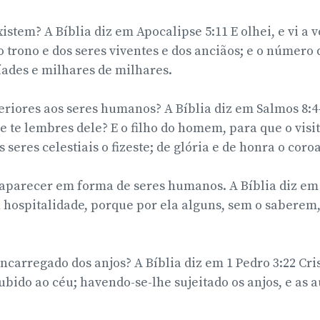
istem? A Bíblia diz em Apocalipse 5:11 E olhei, e vi a 
o trono e dos seres viventes e dos anciãos; e o número 
ades e milhares de milhares.
eriores aos seres humanos? A Bíblia diz em Salmos 8:4-
te lembres dele? E o filho do homem, para que o visi
seres celestiais o fizeste; de glória e de honra o coroas
aparecer em forma de seres humanos. A Bíblia diz em 
a hospitalidade, porque por ela alguns, sem o sabere
ncarregado dos anjos? A Bíblia diz em 1 Pedro 3:22 Cris
ubido ao céu; havendo-se-lhe sujeitado os anjos, e as a