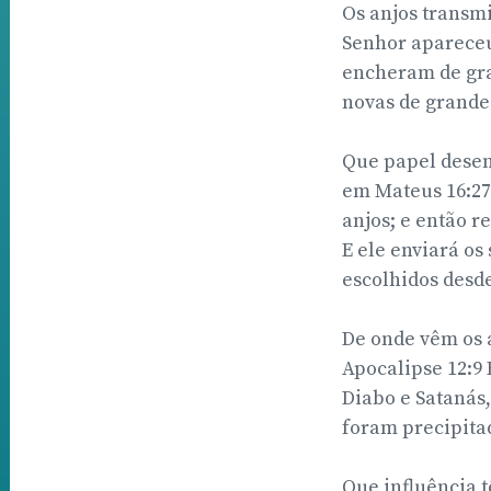
Os anjos transmi
Senhor apareceu-
encheram de gra
novas de grande 
Que papel desem
em Mateus 16:27 
anjos; e então r
E ele enviará o
escolhidos desde
De onde vêm os 
Apocalipse 12:9 
Diabo e Satanás,
foram precipitad
Que influência t