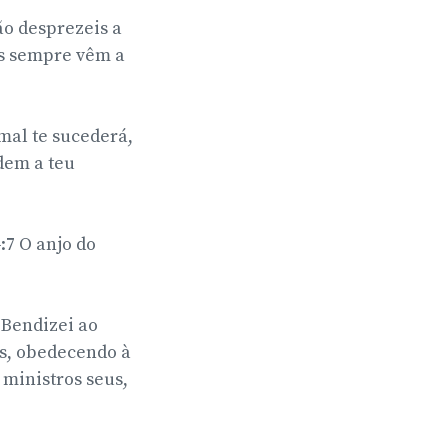
ão desprezeis a
us sempre vêm a
mal te sucederá,
dem a teu
7 O anjo do
Bendizei ao
ns, obedecendo à
 ministros seus,