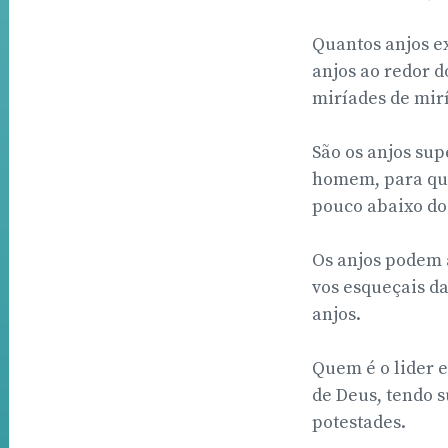
Quantos anjos ex
anjos ao redor d
miríades de mirí
São os anjos sup
homem, para que 
pouco abaixo dos 
Os anjos podem 
vos esqueçais d
anjos.
Quem é o lider e
de Deus, tendo s
potestades.