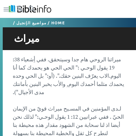
HOME
/
مواضيع الإنجيل
/
ميراث
ميراثنا الروحي هام جدا وسيتحقق. ففي أِشعياء 38:
19 يقول الوحـي :" الحي الحي هو يحمدك كما أنا
اليوم.الاب يعرّف البنين حقك.". (أو:" بل الحي وحده
يحمدك مثلما أحمدك اليوم, والأب يخبر البنين بأمانتك
مدى الأجيال").
لـدى المؤمنين في المسـيح ميراث قويّ من الإيمان
الحيّ . ففي عبرانيين 12: 1 يقول الوحـي:" لذلك نحن
أيضا اذ لنا سحابة من الشهود مقدار هذه محيطة بنا
لنطرح كل ثقل والخطية المحيطة بنا بسهولة