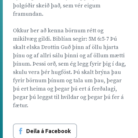
þolgóðir skeið það, sem vér eigum
framundan.
Okkur ber að kenna börnum rétt og
mikilvæg gildi. Biblían segir: 5M 6:5-7 Þú
skalt elska Drottin Guð þinn af öllu hjarta
þínu og af allri sálu þinni og af öllum mætti
þínum. Þessi orð, sem ég legg fyrir þig í dag,
skulu vera þér hugföst. Þú skalt brýna þau
fyrir börnum þínum og tala um þau, þegar
þú ert heima og þegar þú ert á ferðalagi,
þegar þú leggst til hvíldar og þegar þú fer á
fætur.
Deila á Facebook