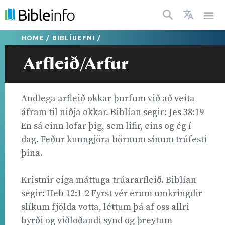
HOME
/
BIBLÍUEFNI
/
Arfleið/Arfur
Andlega arfleið okkar þurfum við að veita
áfram til niðja okkar. Biblían segir: Jes 38:19
En sá einn lofar þig, sem lifir, eins og ég í
dag. Feður kunngjöra börnum sínum trúfesti
þína.
Kristnir eiga máttuga trúararfleið. Biblían
segir: Heb 12:1-2 Fyrst vér erum umkringdir
slíkum fjölda votta, léttum þá af oss allri
byrði og viðloðandi synd og þreytum