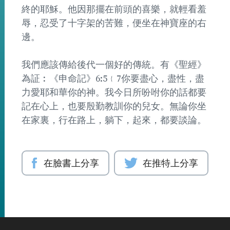
終的耶穌。他因那擺在前頭的喜樂，就輕看羞
辱，忍受了十字架的苦難，便坐在神寶座的右
邊。
我們應該傳給後代一個好的傳統。有《聖經》
為証︰《申命記》6:5﹛7你要盡心，盡性，盡
力愛耶和華你的神。我今日所吩咐你的話都要
記在心上，也要殷勤教訓你的兒女。無論你坐
在家裏，行在路上，躺下，起來，都要談論。
在臉書上分享
在推特上分享