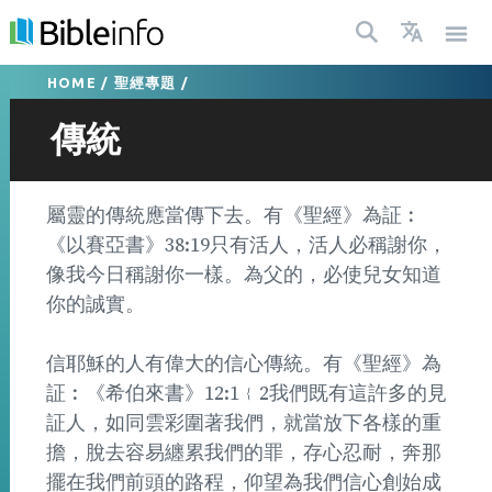
HOME
/
聖經專題
/
傳統
屬靈的傳統應當傳下去。有《聖經》為証︰
《以賽亞書》38:19只有活人，活人必稱謝你，
像我今日稱謝你一樣。為父的，必使兒女知道
你的誠實。
信耶穌的人有偉大的信心傳統。有《聖經》為
証︰《希伯來書》12:1﹛2我們既有這許多的見
証人，如同雲彩圍著我們，就當放下各樣的重
擔，脫去容易纏累我們的罪，存心忍耐，奔那
擺在我們前頭的路程，仰望為我們信心創始成