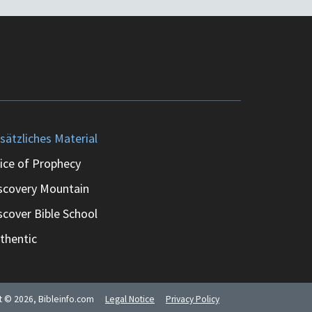
sätzliches Material
ice of Prophecy
scovery Mountain
scover Bible School
thentic
ht ©
2026
, Bibleinfo.com
Legal Notice
Privacy Policy