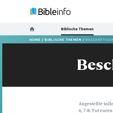
Biblische Themen
HOME
/
BIBLISCHE THEMEN
/
BESCHÄFTIGU
Besc
Angestellte solle
6, 7-8: Tut eur