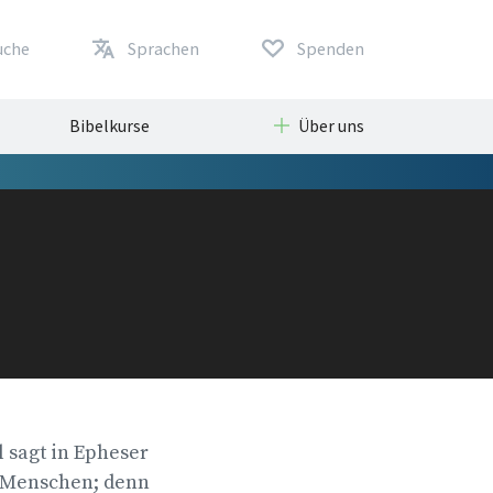
uche
Sprachen
Spenden
Bibelkurse
Über uns
l sagt in Epheser
n Menschen; denn