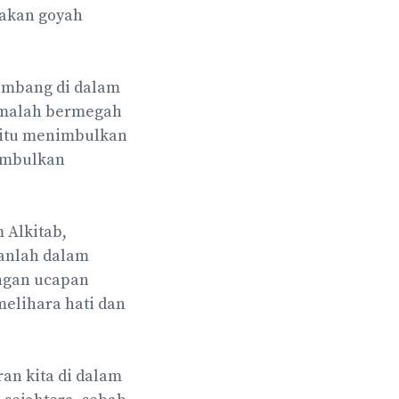
akan goyah
kembang di dalam
a malah bermegah
n itu menimbulkan
imbulkan
 Alkitab,
kanlah dalam
ngan ucapan
melihara hati dan
an kita di dalam