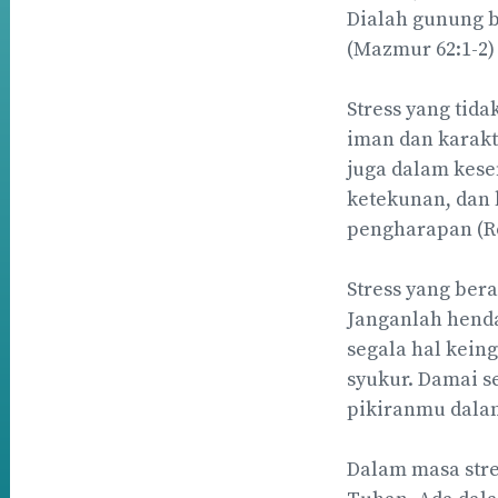
Dialah gunung b
(Mazmur 62:1-2)
Stress yang tid
iman dan karakt
juga dalam kese
ketekunan, dan
pengharapan (R
Stress yang bera
Janganlah henda
segala hal kei
syukur. Damai s
pikiranmu dalam K
Dalam masa stre