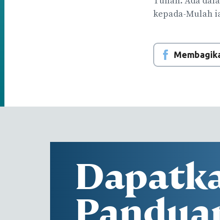
Tuhan. Ada dala
kepada-Mulah ia 
Membagika
Dapatk
Pandua