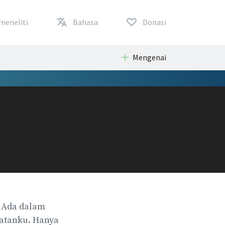
meneliti
Bahasa
Donasi
Mengenai
. Ada dalam
matanku. Hanya