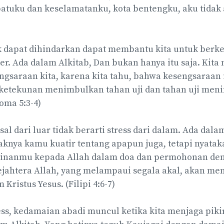
atuku dan keselamatanku, kota bentengku, aku tidak 
ak dapat dihindarkan dapat membantu kita untuk ber
er. Ada dalam Alkitab, Dan bukan hanya itu saja. Kit
ngsaraan kita, karena kita tahu, bahwa kesengsaraa
 ketekunan menimbulkan tahan uji dan tahan uji men
oma 5:3-4)
sal dari luar tidak berarti stress dari dalam. Ada dalam
knya kamu kuatir tentang apapun juga, tetapi nyata
nginanmu kepada Allah dalam doa dan permohonan de
ejahtera Allah, yang melampaui segala akal, akan me
ristus Yesus. (Filipi 4:6-7)
ss, kedamaian abadi muncul ketika kita menjaga pikir