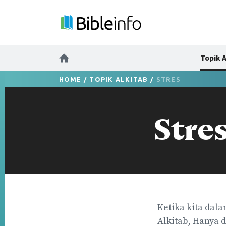
Topik A
HOME
/
TOPIK ALKITAB
/
STRES
Stre
Ketika kita dal
Alkitab, Hanya