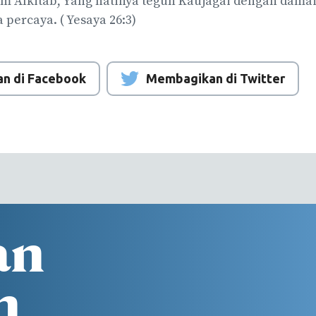
m Alkitab, Yang hatinya teguh Kaujagai dengan damai
percaya. ( Yesaya 26:3)
n di Facebook
Membagikan di Twitter
an
n